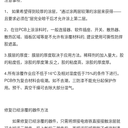
注意事项：
1、 如果希望得到较厚的涂层，*通过涂两层较薄的涂层来获得——
且要求必须在*层完全晾干后才允许涂上第二层。
2、在往PCB上涂涂料时，一般连接器、软件插座、开关、散热器、
散热区域、插板区域等是不允许有涂覆材料的, 建议使用可撕性防焊
胶遮盖。
3.膜层的厚度：膜层的厚度取决于应用方法。稀释剂的加入量大，胶
的粘度低，涂胶的厚度薄;反之，胶的粘度高，涂胶的厚度厚。
4.所有涂覆作业应不低于16℃及相对湿度低于75%的条件下进行。
PCB作为复合材料会吸潮。如不去潮，三防漆不能充分起保护作
用。预干、真空干燥可去除大部分湿气。
修复已经涂覆的器件方法
如果修复已经涂覆的器件，只需将焊接电烙铁直接接触涂层就