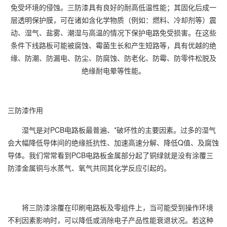
免受坏境的侵蚀。三防漆具有良好的耐高低温性能；其固化后成一
层透明保护膜，可在诸如含化学物质（例如：燃料、冷却剂等）震
动、湿气、盐雾、潮湿与高温的情况下保护电路免受损害。在这些
条件下线路板可能被腐蚀、霉菌生长和产生短路等，具有优越的绝
缘、防潮、防漏电、防尘、防腐蚀、防老化、防霉、防零件松脱及
绝缘耐电晕等性能。
三防漆作用
湿气是对PCB电路板最普遍、*破坏性的主要因素。过多的湿气
会大幅降低导体间的绝缘抵抗性、加速高速分解、降低Q值、及腐蚀
导体。我们常常看到PCB电路板金属部分起了铜绿就是没有涂覆三
防漆金属铜与水蒸气、氧气共同其化学反应引起的。
将三防漆涂覆在印刷电路板及零组件上，当可能受到操作环境
不利因素影响时，可以降低或消除电子产品性能衰退状况。若这种